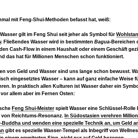
nmal mit Feng-Shui-Methoden befasst hat, weiß:
Wasser gilt im Feng Shui seit jeher als Symbol für
Wohlsta
w
. Fließendes Wasser wird in bestimmten
Bagua
-Bereichen 
 den Cash-Flow in einem Haushalt oder einem Geschäft gezi
d das hat für Millionen Menschen schon funktioniert.
ien von Geld und Wasser sind uns lange schon bewusst. Wa
sch eingesetztes Wasser – kann auf ganz einfache Weise f
ren. In praktisch allen Kulturen ist Wasser daher ein Symbo
vor allem aber im Fernen Osten:
ische
Feng Shui-Meister
spielt Wasser eine Schlüssel-Rolle 
g von Reichtums-Resonanz.
In Südostasien verehren Milli
-Buddha und wenden eine spezielle Technik an, um Geld a
an
gibt es spezielle Wasser-Tempel als Inbegriff von Wellne
n einem erweiterten Sinn, nicht nur auf Geld bezogen.