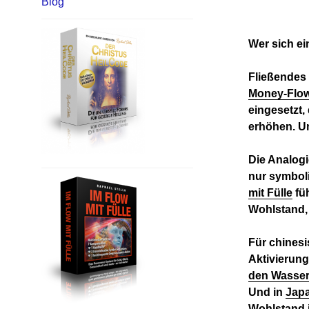
Blog
Wer sich ei
Fließendes 
Money-Flo
eingesetzt,
erhöhen. Un
Die Analog
nur symboli
mit Fülle
füh
Wohlstand, 
Für chines
Aktivierun
den Wasser
Und in
Jap
Wohlstand i