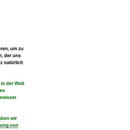
eren, um zu
n, der uns
z natürlich
 in der Welt
des
gewisser
ben wir
rung von