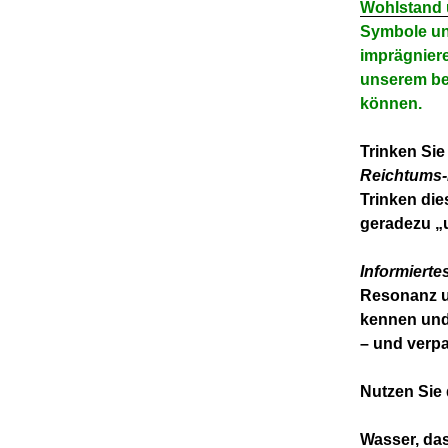
Wohlstand 
Symbole un
imprägniere
unserem be
können.
Trinken Sie
Reichtums
Trinken die
geradezu „u
Informierte
Resonanz u
kennen und 
– und verp
Nutzen Sie
Wasser, das