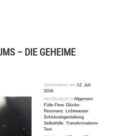
UMS – DIE GEHEIME
Geschrieben am
12. Juli
2026
Veröffentlicht in
Allgemein
,
Fülle-Flow
,
Glücks-
Resonanz
,
Lichtwasser
,
Schicksalsgestaltung
,
Selbsthilfe
,
Transformations-
Tool