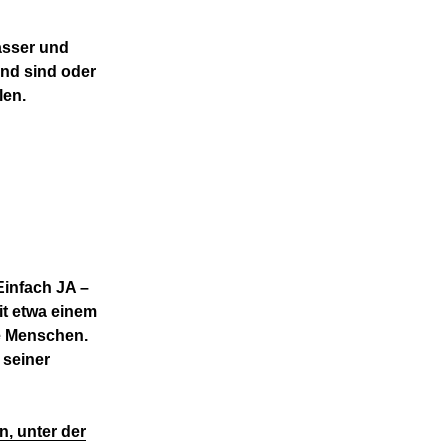
asser und
nd sind oder
len.
infach JA –
it etwa einem
le Menschen.
 seiner
n, unter der