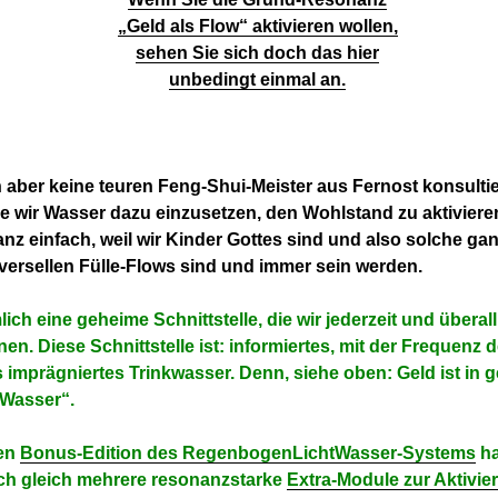
„Geld als Flow“ aktivieren wollen,
sehen Sie sich doch das hier
unbedingt einmal an.
aber keine teuren Feng-Shui-Meister aus Fernost konsulti
ie wir Wasser dazu einzusetzen, den Wohlstand zu aktiviere
anz einfach, weil wir Kinder Gottes sind und also solche gan
iversellen Fülle-Flows sind und immer sein werden.
ich eine geheime Schnittstelle, die wir jederzeit und überall
nen.
Diese Schnittstelle ist: informiertes, mit der Frequenz 
imprägniertes Trinkwasser. Denn, siehe oben: Geld ist in 
 Wasser“.
ßen
Bonus-Edition des RegenbogenLichtWasser-Systems
ha
ch gleich mehrere resonanzstarke
Extra-Module zur Aktivie