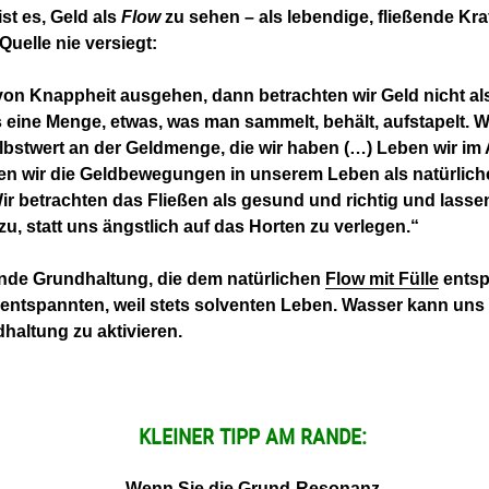
st es, Geld als
Flow
zu sehen – als lebendige, fließende Kra
Quelle nie versiegt:
on Knappheit ausgehen, dann betrachten wir Geld nicht als
 eine Menge, etwas, was man sammelt, behält, aufstapelt. 
lbstwert an der Geldmenge, die wir haben (…) Leben wir i
en wir die Geldbewegungen in unserem Leben als natürlich
ir betrachten das Fließen als gesund und richtig und lasse
, statt uns ängstlich auf das Horten zu verlegen.“
nde Grundhaltung, die dem natürlichen
Flow mit Fülle
entspr
entspannten, weil stets solventen Leben. Wasser kann uns 
haltung zu aktivieren.
KLEINER TIPP AM RANDE:
Wenn Sie die Grund-Resonanz