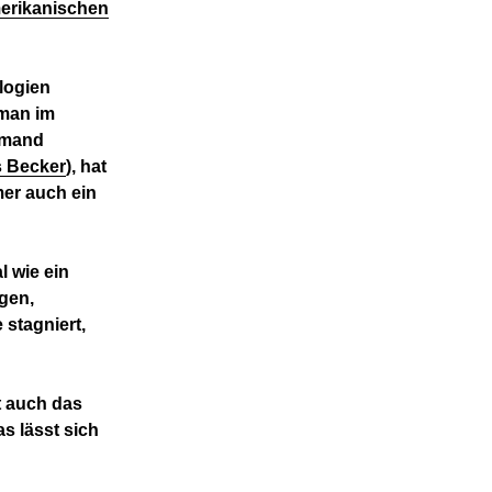
merikanischen
alogien
 man im
emand
s Becker
), hat
mer auch ein
l wie ein
igen,
 stagniert,
t auch das
s lässt sich