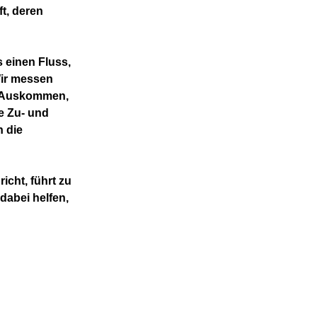
ft, deren
 einen Fluss,
Wir messen
m Auskommen,
e Zu- und
n die
icht, führt zu
dabei helfen,