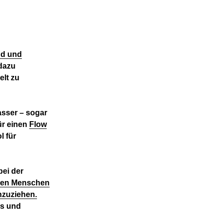
nd und
dazu
elt zu
sser – sogar
ür einen
Flow
l für
bei der
onen Menschen
nzuziehen.
ss und