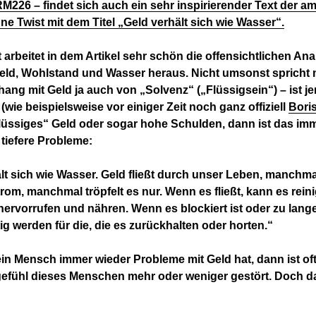
26 – findet sich auch ein sehr inspirierender Text der a
ne Twist mit dem Titel „Geld verhält sich wie Wasser“.
 arbeitet in dem Artikel sehr schön die offensichtlichen An
eld, Wohlstand und Wasser heraus. Nicht umsonst spricht
g mit Geld ja auch von „Solvenz“ („Flüssigsein“) – ist j
(wie beispielsweise vor einiger Zeit noch ganz offiziell
Bori
flüssiges“ Geld oder sogar hohe Schulden, dann ist das im
 tiefere Probleme:
lt sich wie Wasser. Geld fließt durch unser Leben, manchma
rom, manchmal tröpfelt es nur. Wenn es fließt, kann es rein
rvorrufen und nähren. Wenn es blockiert ist oder zu lange
tig werden für die, die es zurückhalten oder horten.“
n Mensch immer wieder Probleme mit Geld hat, dann ist of
efühl dieses Menschen mehr oder weniger gestört. Doch da