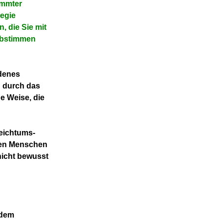
immter
egie
, die Sie mit
abstimmen
adenes
n durch das
e Weise, die
Reichtums-
ten Menschen
nicht bewusst
 dem