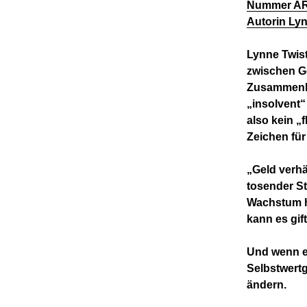
Nummer ARM2
Autorin Lyn
Lynne Twist
zwischen G
Zusammenhan
„insolvent“ 
also kein „
Zeichen für
„Geld verhä
tosender St
Wachstum he
kann es gif
Und wenn ei
Selbstwertg
ändern.