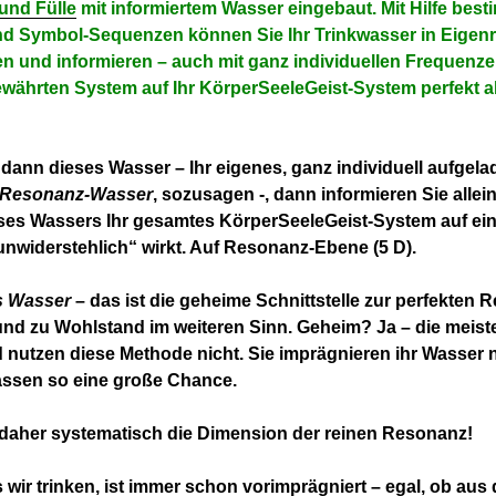
und Fülle
mit informiertem Wasser eingebaut. Mit Hilfe best
d Symbol-Sequenzen können Sie Ihr Trinkwasser in Eigenr
n und informieren – auch mit ganz individuellen Frequenzen
währten System auf Ihr KörperSeeleGeist-System perfekt 
 dann dieses Wasser – Ihr eigenes, ganz individuell aufgel
-Resonanz-Wasser
, sozusagen -, dann informieren Sie allei
ses Wassers Ihr gesamtes KörperSeeleGeist-System auf ein
nwiderstehlich“ wirkt. Auf Resonanz-Ebene (5 D).
s Wasser
– das ist die geheime Schnittstelle zur perfekten 
nd zu Wohlstand im weiteren Sinn. Geheim? Ja – die meis
nutzen diese Methode nicht. Sie imprägnieren ihr Wasser 
assen so eine große Chance.
 daher systematisch die Dimension der reinen Resonanz!
 wir trinken, ist immer schon vorimprägniert – egal, ob aus