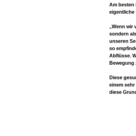
Am besten i
eigentliche 
„Wenn wir v
sondern als
unseren Se
so empfind
Abflüsse. W
Bewegung zu
Diese gesu
einem sehr 
diese Grund