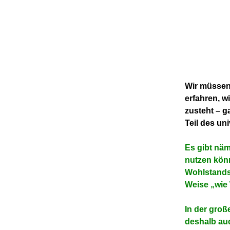
Wir müssen 
erfahren, w
zusteht – g
Teil des un
Es gibt näml
nutzen kön
Wohlstands 
Weise „wie
In der gro
deshalb au