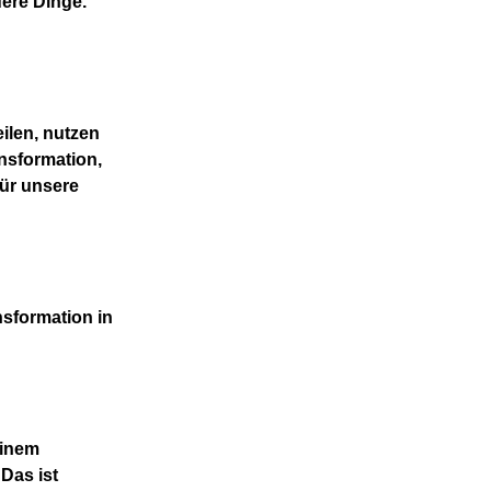
ere Dinge.
ilen, nutzen
ansformation,
für unsere
nsformation in
einem
Das ist