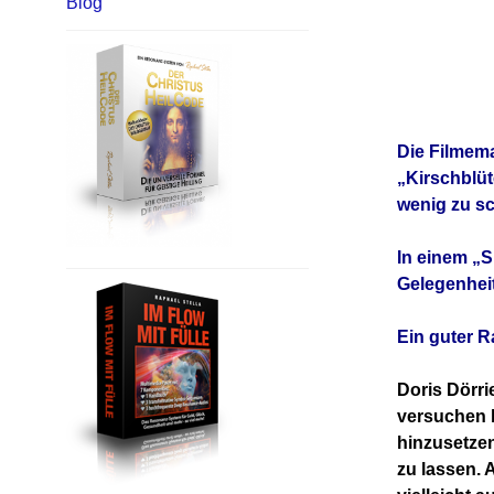
Blog
Die Filmema
„Kirschblü
wenig zu sc
In einem „S
Gelegenhei
Ein guter R
Doris Dörri
versuchen 
hinzusetzen
zu lassen. 