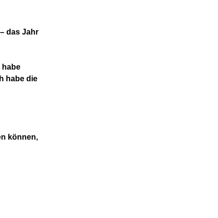
 –
das Jahr
h habe
ch habe die
en
können,