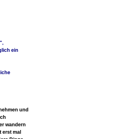
“,
lich ein
iche
 nehmen und
ich
er wandern
st
erst mal