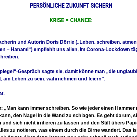
PERSÖNLICHE ZUKUNFT SICHERN
KRISE = CHANCE:
cherin und Autorin Doris Dörrie
(„Leben, schreiben, atmen
ten –
Hanami“) empfiehlt uns allen, im Corona-
Lockdown täg
hreiben.
piegel“-Gespräch sagte sie, damit
könne man „die unglaubl
t, am
Leben zu sein, wahrnehmen und feiern“.
at.
e: „Man kann immer schreiben. So wie
jeder einen Hammer
kann,
den Nagel in die Wand zu schlagen. Es geht
darum, s
 und sich nicht
irritieren zu lassen und den Stift übers
Papi
Alles zu notieren,
was einem durch die Birne wandert. Das i