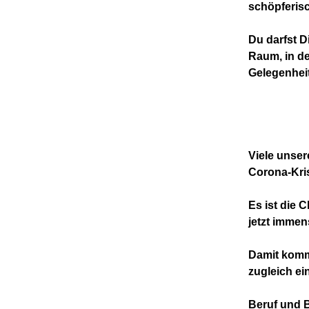
schöpferisc
Du darfst D
Raum, in de
Gelegenheit
Viele unse
Corona-Kris
Es ist die 
jetzt immen
Damit komme
zugleich ei
Beruf und B