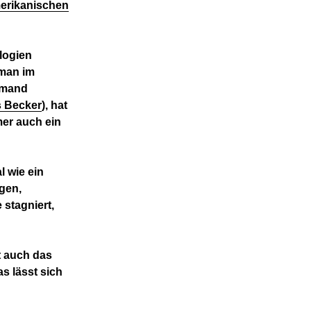
merikanischen
alogien
 man im
emand
s Becker
), hat
mer auch ein
l wie ein
igen,
 stagniert,
t auch das
s lässt sich