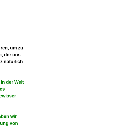
eren, um zu
n, der uns
z natürlich
 in der Welt
des
gewisser
ben wir
rung von