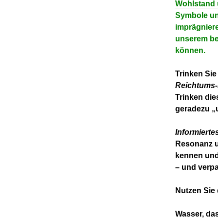
Wohlstand 
Symbole un
imprägniere
unserem be
können.
Trinken Sie
Reichtums
Trinken die
geradezu „u
Informierte
Resonanz u
kennen und 
– und verp
Nutzen Sie
Wasser, das