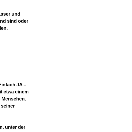
asser und
nd sind oder
len.
infach JA –
it etwa einem
le Menschen.
 seiner
n, unter der