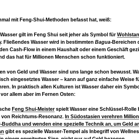
nmal mit Feng-Shui-Methoden befasst hat, weiß:
Wasser gilt im Feng Shui seit jeher als Symbol für
Wohlsta
w
. Fließendes Wasser wird in bestimmten
Bagua
-Bereichen 
 den Cash-Flow in einem Haushalt oder einem Geschäft gezi
d das hat für Millionen Menschen schon funktioniert.
ien von Geld und Wasser sind uns lange schon bewusst. Wa
sch eingesetztes Wasser – kann auf ganz einfache Weise f
ren. In praktisch allen Kulturen ist Wasser daher ein Symbo
vor allem aber im Fernen Osten:
ische
Feng Shui-Meister
spielt Wasser eine Schlüssel-Rolle 
g von Reichtums-Resonanz.
In Südostasien verehren Milli
-Buddha und wenden eine spezielle Technik an, um Geld a
an
gibt es spezielle Wasser-Tempel als Inbegriff von Wellne
n einem erweiterten Sinn, nicht nur auf Geld bezogen.