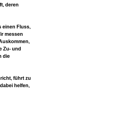
ft, deren
 einen Fluss,
Wir messen
m Auskommen,
e Zu- und
n die
icht, führt zu
dabei helfen,