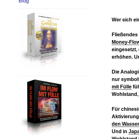
Blog
Wer sich ei
Fließendes 
Money-Flo
eingesetzt,
erhöhen. Un
Die Analog
nur symboli
mit Fülle
füh
Wohlstand, 
Für chines
Aktivierun
den Wasser
Und in
Jap
Wohlstand i