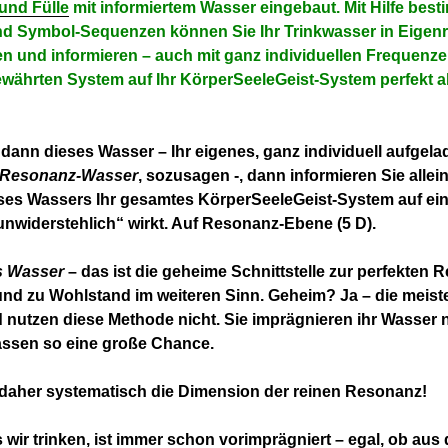
und Fülle
mit informiertem Wasser eingebaut. Mit Hilfe best
d Symbol-Sequenzen können Sie Ihr Trinkwasser in Eigenr
n und informieren – auch mit ganz individuellen Frequenzen
währten System auf Ihr KörperSeeleGeist-System perfekt 
 dann dieses Wasser – Ihr eigenes, ganz individuell aufgel
-Resonanz-Wasser
, sozusagen -, dann informieren Sie allei
ses Wassers Ihr gesamtes KörperSeeleGeist-System auf ein
nwiderstehlich“ wirkt. Auf Resonanz-Ebene (5 D).
s Wasser
– das ist die geheime Schnittstelle zur perfekten 
nd zu Wohlstand im weiteren Sinn. Geheim? Ja – die meis
nutzen diese Methode nicht. Sie imprägnieren ihr Wasser 
assen so eine große Chance.
 daher systematisch die Dimension der reinen Resonanz!
 wir trinken, ist immer schon vorimprägniert – egal, ob aus