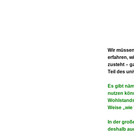
Wir müssen 
erfahren, w
zusteht – g
Teil des un
Es gibt näml
nutzen kön
Wohlstands 
Weise „wie
In der gro
deshalb au