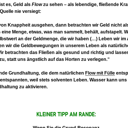
st es, Geld als
Flow
zu sehen – als lebendige, fließende Kra
Quelle nie versiegt:
on Knappheit ausgehen, dann betrachten wir Geld nicht als
 eine Menge, etwas, was man sammelt, behält, aufstapelt. 
lbstwert an der Geldmenge, die wir haben (…) Leben wir i
en wir die Geldbewegungen in unserem Leben als natürlich
ir betrachten das Fließen als gesund und richtig und lasse
, statt uns ängstlich auf das Horten zu verlegen.“
nde Grundhaltung, die dem natürlichen
Flow mit Fülle
entspr
entspannten, weil stets solventen Leben. Wasser kann uns 
haltung zu aktivieren.
KLEINER TIPP AM RANDE:
Wenn Sie die Grund-Resonanz