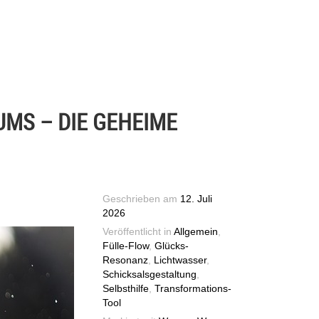
UMS – DIE GEHEIME
Geschrieben am
12. Juli
2026
Veröffentlicht in
Allgemein
,
Fülle-Flow
,
Glücks-
Resonanz
,
Lichtwasser
,
Schicksalsgestaltung
,
Selbsthilfe
,
Transformations-
Tool