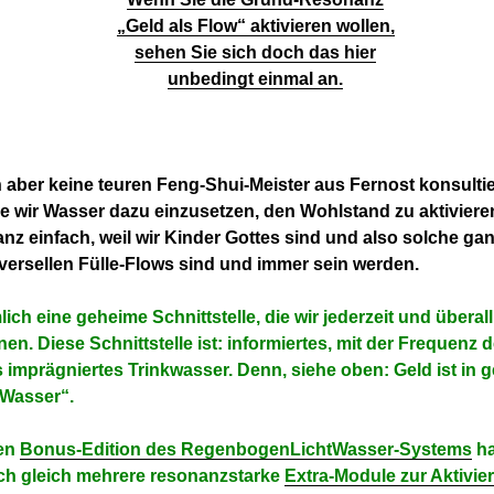
„Geld als Flow“ aktivieren wollen,
sehen Sie sich doch das hier
unbedingt einmal an.
aber keine teuren Feng-Shui-Meister aus Fernost konsulti
ie wir Wasser dazu einzusetzen, den Wohlstand zu aktiviere
anz einfach, weil wir Kinder Gottes sind und also solche gan
iversellen Fülle-Flows sind und immer sein werden.
ich eine geheime Schnittstelle, die wir jederzeit und überall
nen.
Diese Schnittstelle ist: informiertes, mit der Frequenz 
imprägniertes Trinkwasser. Denn, siehe oben: Geld ist in 
 Wasser“.
ßen
Bonus-Edition des RegenbogenLichtWasser-Systems
ha
ch gleich mehrere resonanzstarke
Extra-Module zur Aktivie