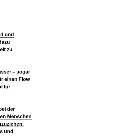
nd und
dazu
elt zu
sser – sogar
ür einen
Flow
l für
bei der
onen Menschen
nzuziehen.
ss und