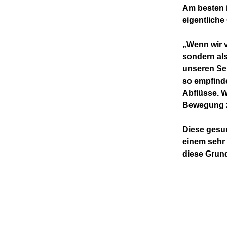
Am besten i
eigentliche 
„Wenn wir v
sondern als
unseren Se
so empfind
Abflüsse. W
Bewegung zu
Diese gesu
einem sehr 
diese Grund