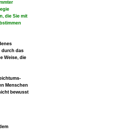
immter
egie
, die Sie mit
abstimmen
adenes
n durch das
e Weise, die
Reichtums-
ten Menschen
nicht bewusst
 dem