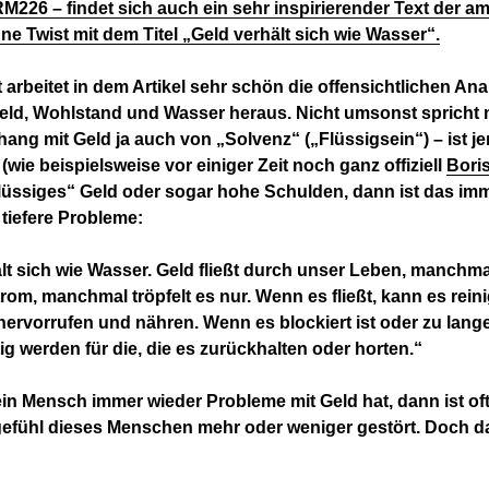
26 – findet sich auch ein sehr inspirierender Text der a
ne Twist mit dem Titel „Geld verhält sich wie Wasser“.
 arbeitet in dem Artikel sehr schön die offensichtlichen An
eld, Wohlstand und Wasser heraus. Nicht umsonst spricht
g mit Geld ja auch von „Solvenz“ („Flüssigsein“) – ist j
(wie beispielsweise vor einiger Zeit noch ganz offiziell
Bori
flüssiges“ Geld oder sogar hohe Schulden, dann ist das im
 tiefere Probleme:
lt sich wie Wasser. Geld fließt durch unser Leben, manchma
rom, manchmal tröpfelt es nur. Wenn es fließt, kann es rein
rvorrufen und nähren. Wenn es blockiert ist oder zu lange
tig werden für die, die es zurückhalten oder horten.“
n Mensch immer wieder Probleme mit Geld hat, dann ist of
efühl dieses Menschen mehr oder weniger gestört. Doch da