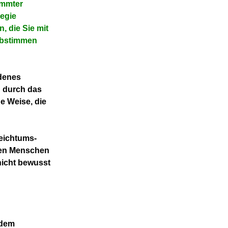
immter
egie
, die Sie mit
abstimmen
adenes
n durch das
e Weise, die
Reichtums-
ten Menschen
nicht bewusst
 dem