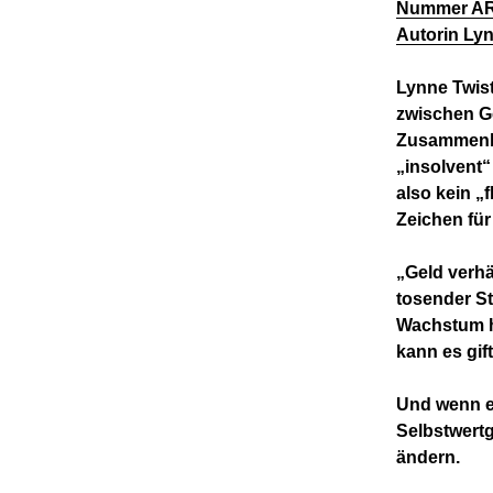
Nummer ARM2
Autorin Lyn
Lynne Twist
zwischen G
Zusammenhan
„insolvent“ 
also kein „
Zeichen für
„Geld verhä
tosender St
Wachstum he
kann es gif
Und wenn ei
Selbstwertg
ändern.