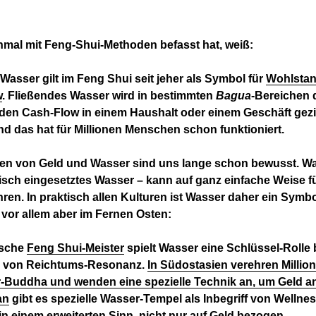
nmal mit Feng-Shui-Methoden befasst hat, weiß:
Wasser gilt im Feng Shui seit jeher als Symbol für
Wohlsta
w
. Fließendes Wasser wird in bestimmten
Bagua
-Bereichen 
 den Cash-Flow in einem Haushalt oder einem Geschäft gezi
d das hat für Millionen Menschen schon funktioniert.
ien von Geld und Wasser sind uns lange schon bewusst. Wa
sch eingesetztes Wasser – kann auf ganz einfache Weise f
ren. In praktisch allen Kulturen ist Wasser daher ein Symbo
vor allem aber im Fernen Osten:
ische
Feng Shui-Meister
spielt Wasser eine Schlüssel-Rolle 
g von Reichtums-Resonanz.
In Südostasien verehren Milli
-Buddha und wenden eine spezielle Technik an, um Geld a
an
gibt es spezielle Wasser-Tempel als Inbegriff von Wellne
n einem erweiterten Sinn, nicht nur auf Geld bezogen.