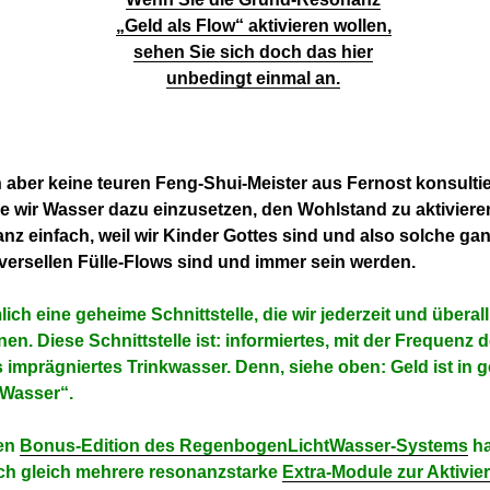
„Geld als Flow“ aktivieren wollen,
sehen Sie sich doch das hier
unbedingt einmal an.
aber keine teuren Feng-Shui-Meister aus Fernost konsulti
ie wir Wasser dazu einzusetzen, den Wohlstand zu aktiviere
anz einfach, weil wir Kinder Gottes sind und also solche gan
iversellen Fülle-Flows sind und immer sein werden.
ich eine geheime Schnittstelle, die wir jederzeit und überall
nen.
Diese Schnittstelle ist: informiertes, mit der Frequenz 
imprägniertes Trinkwasser. Denn, siehe oben: Geld ist in 
 Wasser“.
ßen
Bonus-Edition des RegenbogenLichtWasser-Systems
ha
ch gleich mehrere resonanzstarke
Extra-Module zur Aktivie