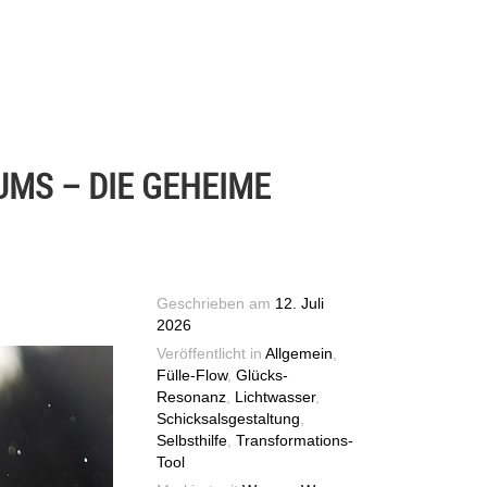
UMS – DIE GEHEIME
Geschrieben am
12. Juli
2026
Veröffentlicht in
Allgemein
,
Fülle-Flow
,
Glücks-
Resonanz
,
Lichtwasser
,
Schicksalsgestaltung
,
Selbsthilfe
,
Transformations-
Tool