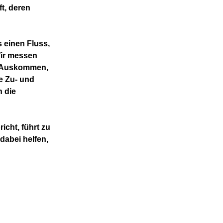
ft, deren
 einen Fluss,
Wir messen
m Auskommen,
e Zu- und
n die
icht, führt zu
dabei helfen,