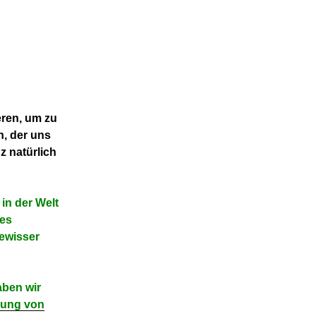
eren, um zu
n, der uns
z natürlich
 in der Welt
des
gewisser
ben wir
rung von