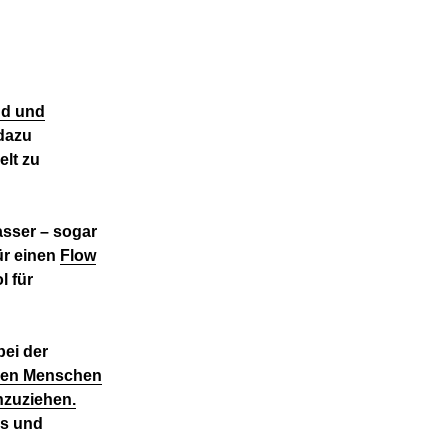
nd und
dazu
elt zu
sser – sogar
ür einen
Flow
l für
bei der
onen Menschen
nzuziehen.
ss und