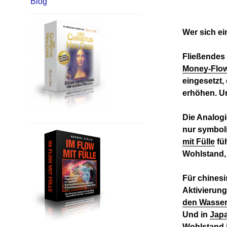
Blog
Wer sich ei
Fließendes 
Money-Flo
eingesetzt,
erhöhen. Un
Die Analog
nur symboli
mit Fülle
füh
Wohlstand, 
Für chines
Aktivierun
den Wasser
Und in
Jap
Wohlstand i