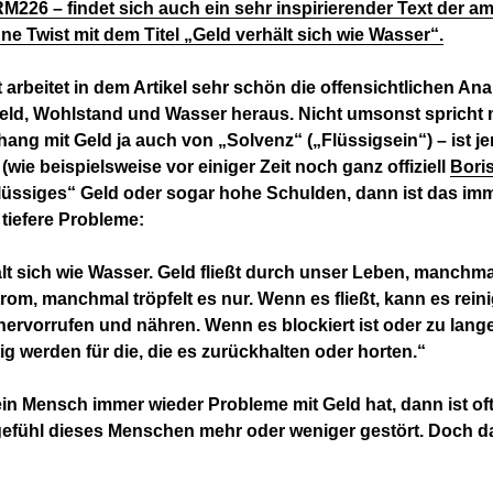
26 – findet sich auch ein sehr inspirierender Text der a
ne Twist mit dem Titel „Geld verhält sich wie Wasser“.
 arbeitet in dem Artikel sehr schön die offensichtlichen An
eld, Wohlstand und Wasser heraus. Nicht umsonst spricht
g mit Geld ja auch von „Solvenz“ („Flüssigsein“) – ist j
(wie beispielsweise vor einiger Zeit noch ganz offiziell
Bori
flüssiges“ Geld oder sogar hohe Schulden, dann ist das im
 tiefere Probleme:
lt sich wie Wasser. Geld fließt durch unser Leben, manchma
rom, manchmal tröpfelt es nur. Wenn es fließt, kann es rein
rvorrufen und nähren. Wenn es blockiert ist oder zu lange
tig werden für die, die es zurückhalten oder horten.“
n Mensch immer wieder Probleme mit Geld hat, dann ist of
efühl dieses Menschen mehr oder weniger gestört. Doch da