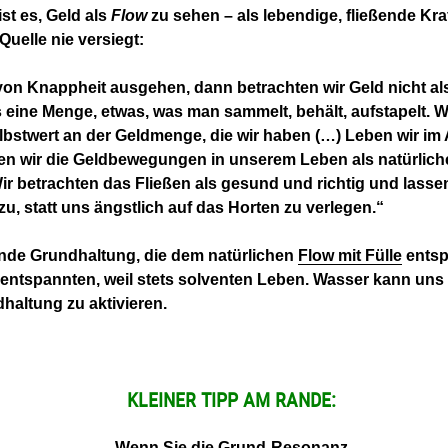
st es, Geld als
Flow
zu sehen – als lebendige, fließende Kra
Quelle nie versiegt:
on Knappheit ausgehen, dann betrachten wir Geld nicht als
 eine Menge, etwas, was man sammelt, behält, aufstapelt. 
lbstwert an der Geldmenge, die wir haben (…) Leben wir i
en wir die Geldbewegungen in unserem Leben als natürlich
ir betrachten das Fließen als gesund und richtig und lasse
, statt uns ängstlich auf das Horten zu verlegen.“
nde Grundhaltung, die dem natürlichen
Flow mit Fülle
entspr
entspannten, weil stets solventen Leben. Wasser kann uns 
haltung zu aktivieren.
KLEINER TIPP AM RANDE:
Wenn Sie die Grund-Resonanz