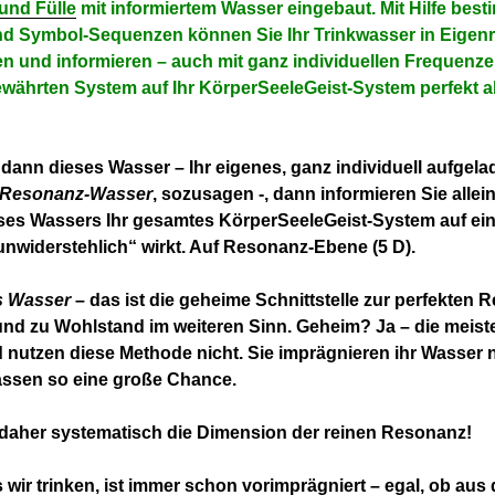
und Fülle
mit informiertem Wasser eingebaut. Mit Hilfe best
d Symbol-Sequenzen können Sie Ihr Trinkwasser in Eigenr
n und informieren – auch mit ganz individuellen Frequenzen
währten System auf Ihr KörperSeeleGeist-System perfekt 
 dann dieses Wasser – Ihr eigenes, ganz individuell aufgel
-Resonanz-Wasser
, sozusagen -, dann informieren Sie allei
ses Wassers Ihr gesamtes KörperSeeleGeist-System auf ein
nwiderstehlich“ wirkt. Auf Resonanz-Ebene (5 D).
s Wasser
– das ist die geheime Schnittstelle zur perfekten 
nd zu Wohlstand im weiteren Sinn. Geheim? Ja – die meis
nutzen diese Methode nicht. Sie imprägnieren ihr Wasser 
assen so eine große Chance.
 daher systematisch die Dimension der reinen Resonanz!
 wir trinken, ist immer schon vorimprägniert – egal, ob aus