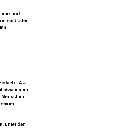
asser und
nd sind oder
len.
infach JA –
it etwa einem
le Menschen.
 seiner
n, unter der