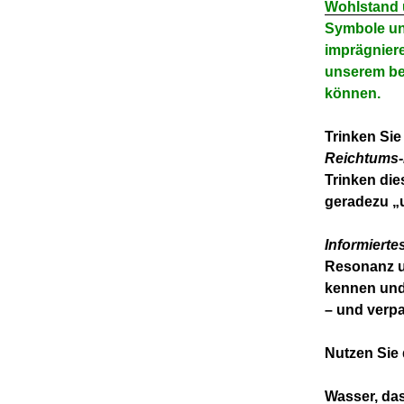
Wohlstand 
Symbole un
imprägniere
unserem be
können.
Trinken Sie
Reichtums
Trinken die
geradezu „u
Informierte
Resonanz u
kennen und 
– und verp
Nutzen Sie
Wasser, das