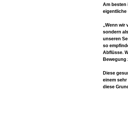
Am besten i
eigentliche 
„Wenn wir v
sondern als
unseren Se
so empfind
Abflüsse. W
Bewegung zu
Diese gesu
einem sehr 
diese Grund