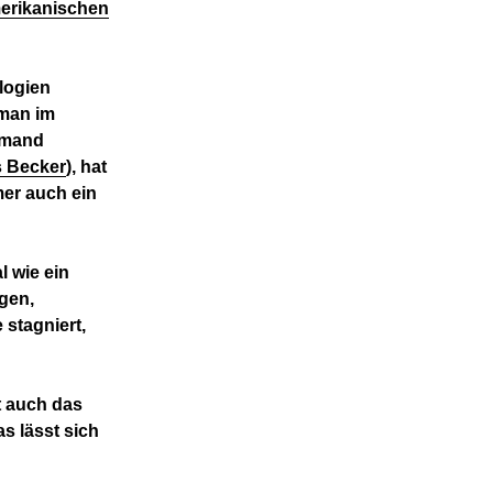
merikanischen
alogien
 man im
emand
s Becker
), hat
mer auch ein
l wie ein
igen,
 stagniert,
t auch das
s lässt sich