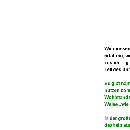
Wir müssen 
erfahren, w
zusteht – g
Teil des un
Es gibt näml
nutzen kön
Wohlstands 
Weise „wie
In der gro
deshalb au