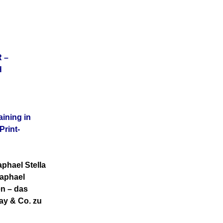
 –
H
ining in
Print-
phael Stella
Raphael
en – das
ay & Co. zu