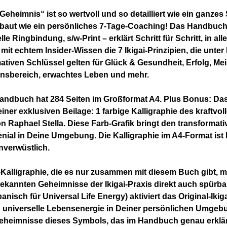
Geheimnis“ ist so wertvoll und so detailliert wie ein ganzes 
ebaut wie ein persönliches 7-Tage-Coaching! Das Handbuch
le Ringbindung, s/w-Print – erklärt Schritt für Schritt, in al
 mit echtem Insider-Wissen die 7 Ikigai-Prinzipien, die unte
imativen Schlüssel gelten für Glück & Gesundheit, Erfolg, Mei
nsbereich, erwachtes Leben und mehr.
Handbuch hat 284 Seiten im Großformat A4. Plus Bonus: D
iner exklusiven Beilage: 1 farbige Kalligraphie des kraftvoll
 Raphael Stella. Diese Farb-Grafik bringt den transformativ
enial in Deine Umgebung. Die Kalligraphie im A4-Format ist l
nverwüstlich.
-Kalligraphie, die es nur zusammen mit diesem Buch gibt, 
ekannten Geheimnisse der Ikigai-Praxis direkt auch spürbar:
panisch für Universal Life Energy) aktiviert das Original-Iki
 universelle Lebensenergie in Deiner persönlichen Umgebu
Geheimnisse dieses Symbols, das im Handbuch genau erklär