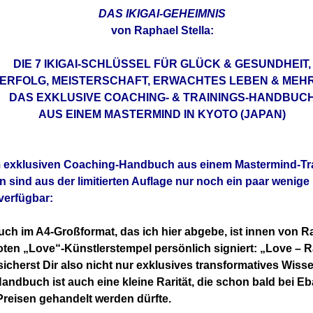
DAS
IKIGAI-
GEHEIMNIS
von Raphael Stella:
DIE 7 IKIGAI-SCHLÜSSEL FÜR GLÜCK & GESUNDHEIT,
ERFOLG, MEISTERSCHAFT, ERWACHTES LEBEN & MEHR
DAS EXKLUSIVE COACHING- & TRAININGS-HANDBUC
AUS EINEM MASTERMIND IN KYOTO (JAPAN)
 exklusiven Coaching-Handbuch aus einem Mastermind-Tra
 sind aus der limitierten Auflage nur noch ein paar wenige 
verfügbar:
h im A4-Großformat, das ich hier abgebe, ist innen von Ra
oten „Love“-Künstlerstempel persönlich signiert: „Love – 
 sicherst Dir also nicht nur exklusives transformatives Wiss
ndbuch ist auch eine kleine Rarität, die schon bald bei Eb
reisen gehandelt werden dürfte.