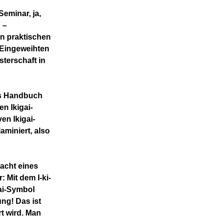
Seminar, ja,
 –
len praktischen
r Eingeweihten
sterschaft in
as Handbuch
en Ikigai-
en Ikigai-
aminiert, also
macht eines
 Mit dem I-ki-
gai-Symbol
ng! Das ist
t wird. Man