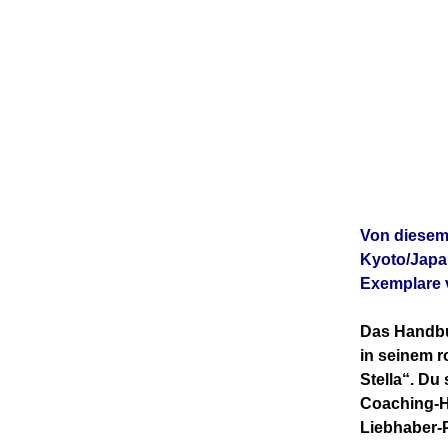
Von diesem
Kyoto/Japan
Exemplare 
Das Handbuc
in seinem r
Stella“. Du
Coaching-Ha
Liebhaber-P