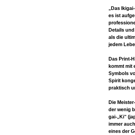
„Das Ikigai-
es ist aufg
professionel
Details und
als die ult
jedem Lebe
Das Print-
kommt mit e
Symbols von
Spirit kong
praktisch u
Die Meister
der wenig b
gai-„Ki“ (ja
immer auch
eines der 