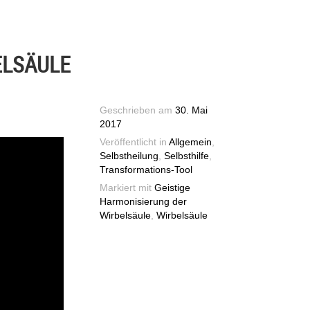
ELSÄULE
Geschrieben am
30. Mai
2017
Veröffentlicht in
Allgemein
,
Selbstheilung
,
Selbsthilfe
,
Transformations-Tool
Markiert mit
Geistige
Harmonisierung der
Wirbelsäule
,
Wirbelsäule