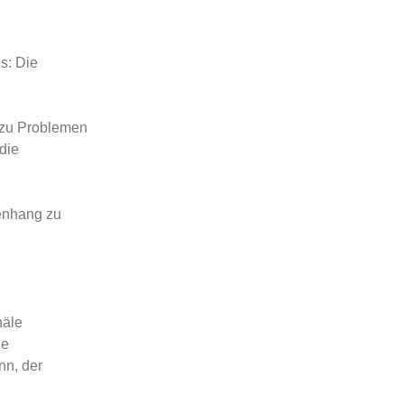
s: Die
 zu Problemen
die
enhang zu
näle
ne
nn, der