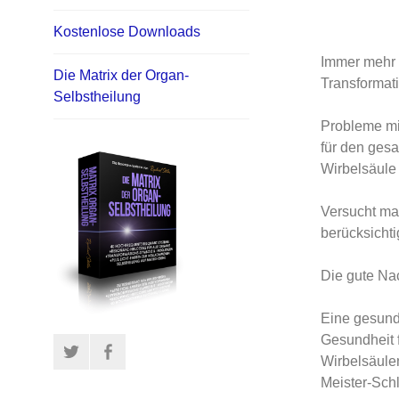
Kostenlose Downloads
Immer mehr 
Die Matrix der Organ-
Transformati
Selbstheilung
Probleme mi
für den gesa
Wirbelsäule
Versucht ma
berücksichti
Die gute Nac
Eine gesund
Gesundheit 
Twitter
Facebook
Wirbelsäulen
Meister-Schl