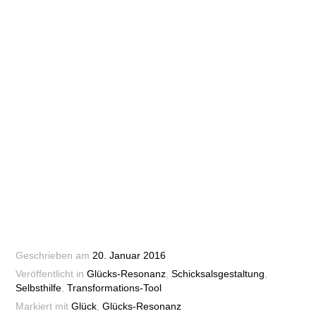
Geschrieben am
20. Januar 2016
Veröffentlicht in
Glücks-Resonanz
,
Schicksalsgestaltung
,
Selbsthilfe
,
Transformations-Tool
Markiert mit
Glück
,
Glücks-Resonanz