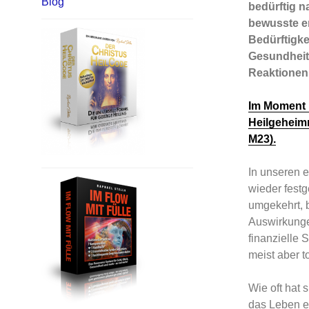
Blog
bedürftig n
bewusste em
Bedürftigke
Gesundheit
Reaktionen 
Im Moment k
Heilgeheimn
M23).
In unseren 
wieder festg
umgekehrt, b
Auswirkunge
finanzielle 
meist aber to
Wie oft hat 
das Leben ei