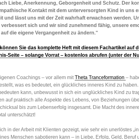
ach Liebe, Anerkennung, Geborgenheit und Schutz. Der kon
pathische Kontakt mit dem unterversorgten Kind in uns er
it und lässt uns mit der Zeit wahrhaft erwachsen werden. U
 verbessert sich und wir sind zunehmend fähig, unsere em
auf die eigene Vergangenheit zu ändern.“
önnen Sie das komplette Heft mit diesem Fachartikel auf d
is-Seite – solange Vorrat – kostenlos abrufen (unter der
eigenen Coachings – vor allem mit
Theta Tranceformation
– hab
estellt, was es bedeutet, ein glückliches inneres Kind zu haben
edeuten kann, unbewusst in sich ein unglückliches Kind zu tra
n auf praktisch alle Aspekte des Lebens, von Beziehungen übe
Schicksal bis zum Lebenserfolg insgesamt. Die Macht des inner
tal unterschätzt!
sich in der Arbeit mit Klienten gezeigt, wie sehr ein unerlöstes „i
nes Menschen sabotieren kann – in Liebe, Erfolg, Geld, Beruf 