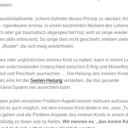
ekten.
auskristallisierte, scheint dahinter dieses Prinzip zu stecken: A
 – irgendwann einmal, in einem bestimmten Moment des Lebens
h oder gar traumatisch abgespeichert hat, wird so lange wiede
is es aktiv erlöst wird. So lange dies nicht geschieht, erleben vi
„Muster“, die sich ewig wiederholen.
ches oder unglückliches inneres Kind zu haben, kann in einem 
 den entscheidenden Unterschied zwischen Erfolg und Misserfol
mut und Reichtum ausmachen … Die Heilung des inneren Kin
ls eine Art der
Seelen-Heilung
verstehen, die das gesamte
Geist-System neu ausrichten kann.
 aber jeden einzelnen Problem-Aspekt einzeln mühsam aufzus
st es auch möglich, mit dem inneren Kind direkt in ein, zwei „T
u gehen und die Problem-Aspekte des inneren Kinds in einem d
ständig zu lösen und zu heilen.
Wir nennen es: „das innere Ki