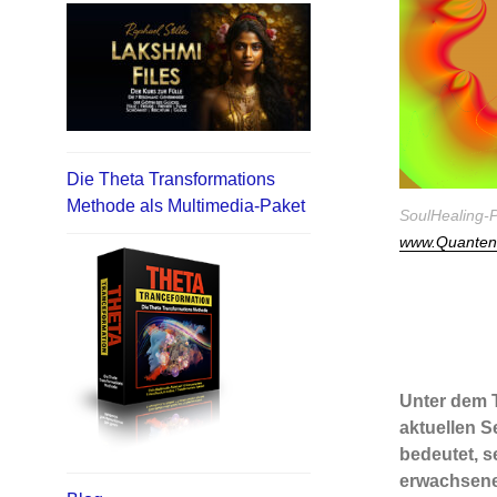
Die Theta Transformations
Methode als Multimedia-Paket
SoulHealing-P
www.QuantenS
Unter dem T
aktuellen S
bedeutet, s
erwachsenen