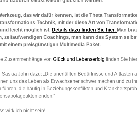
und dadurch selbst wieder glücklich werden.
erkzeug, das wir dafür kennen, ist die Theta Transformati
ransformations-Technik, mit der diese Art von Transformat
 und leicht möglich ist.
Details dazu finden Sie hier.
Man brau
en, zeitaufwendigen Coachings, man kann das System selbs
mit einem preisgünstigen Multimedia-Paket.
die Zusammenhänge von
Glück und Lebenserfolg
finden Sie hier
Saskia John dazu: „Die unerfüllten Bedürfnisse und Altlasten 
nnen uns das Leben als Erwachsener schwer machen und zu in
führen, die häufig in Beziehungskonflikten und Krankheitspro
ensabotageakten enden.“
 wirklich nicht sein!