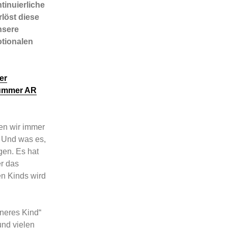
tinuierliche
löst diese
nsere
otionalen
er
 Nummer AR
en wir immer
. Und was es,
gen. Es hat
r das
en Kinds wird
nneres Kind“
und vielen