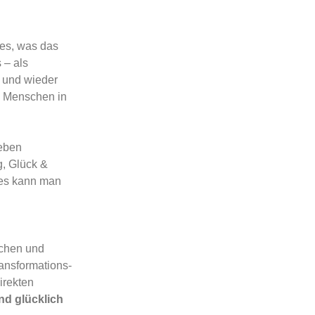
lles, was das
 – als
r und wieder
ele Menschen in
Leben
g, Glück &
des kann man
uchen und
ransformations-
irekten
nd glücklich