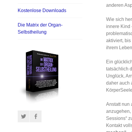
anderen Asp
Kostenlose Downloads
Wie sich her
Die Matrix der Organ-
innere Kind
Selbstheilung
problematisc
aktiviert, b
ihrem Leben 
Ein glückli
tatsächlich
Unglück, Ar
daher auch a
KörperSeele
Anstatt nun
anzugehen, i
Twitter
Facebook
Sessions“ z
Kontakt voll