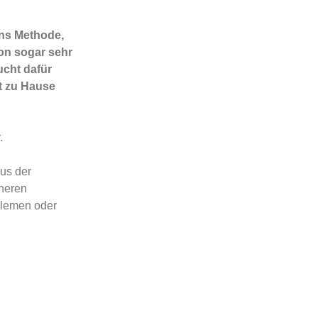
ons Methode,
ion sogar sehr
cht dafür
t zu Hause
.
aus der
neren
blemen oder