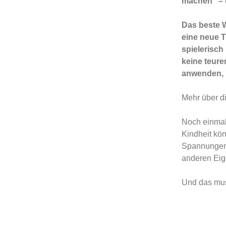
machen“ – 
Das beste W
eine neue T
spielerisch
keine teur
anwenden, 
Mehr über 
Noch einmal 
Kindheit kö
Spannungen 
anderen Eig
Und das muss