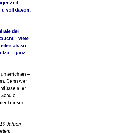
ger Zeit
nd voll davon.
irale der
aucht – viele
ilen als so
etze – ganz
unterrichten –
ann. Denn wer
nflüsse aller
-Schule
–
ment dieser
 10 Jahren
ertem