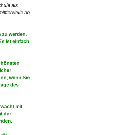
chule als
ittlerweile an
h zu werden.
Es ist einfach
schönsten
elcher
dann, wenn Sie
Frage des
rwacht mit
t der
nden.