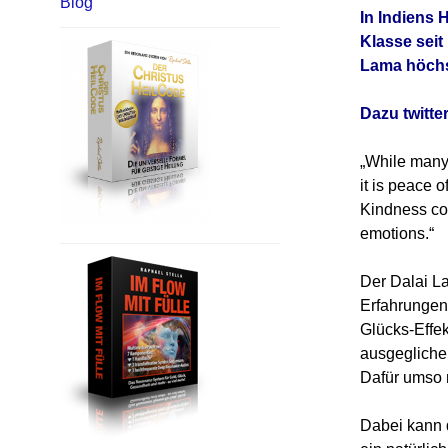
Blog
In Indiens 
Klasse sei
Lama höchst
Dazu twitte
„While many 
it is peace 
Kindness co
emotions.“
Der Dalai La
Erfahrungen 
Glücks-Effek
ausgeglichen
Dafür umso m
Dabei kann 