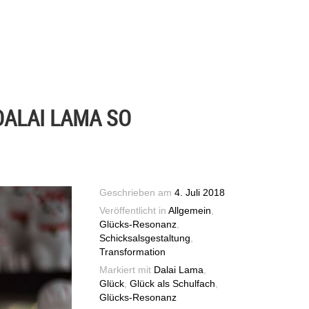
DALAI LAMA SO
Geschrieben am
4. Juli 2018
Veröffentlicht in
Allgemein
,
Glücks-Resonanz
,
Schicksalsgestaltung
,
Transformation
Markiert mit
Dalai Lama
,
Glück
,
Glück als Schulfach
,
Glücks-Resonanz