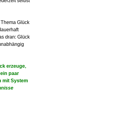
derzeit selbst
as Thema Glück
dauerhaft
as dran: Glück
 unabhängig
ck erzeuge,
 ein paar
n mit System
mnisse