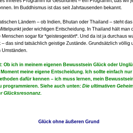
hes inneres Programm für Gesundheit – ein Programm, das wir je
önnen. Im Buddhismus ist das seit Jahrtausenden bekannt.
iatischen Ländern – ob Indien, Bhutan oder Thailand – steht d
ittelpunkt jeder wichtigen Entscheidung. In Thailand hält man 
 Menschen sogar für *geistesgestört*. Und da ist ja durchaus w
– das sind tatsächlich geistige Zustände. Grundsätzlich völlig
n Umständen.
t: Ob ich in meinem eigenen Bewusstsein Glück oder Unglü
m Moment meine eigene Entscheidung. Ich sollte einfach nur
ethoden dafür kennen – ich muss lernen, mein Bewusstsei
zu programmieren. Siehe auch unten:
Die ultimativen Gehei
er Glücksresonanz.
Glück ohne äußeren Grund