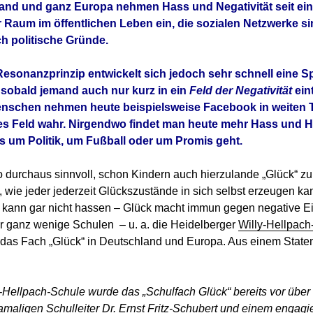
and und ganz Europa nehmen Hass und Negativität seit eini
Raum im öffentlichen Leben ein, die sozialen Netzwerke si
h politische Gründe.
sonanzprinzip entwickelt sich jedoch sehr schnell eine Sp
, sobald jemand auch nur kurz in ein
Feld der Negativität
eint
nschen nehmen heute beispielsweise Facebook in weiten Te
es Feld wahr. Nirgendwo findet man heute mehr Hass und H
es um Politik, um Fußball oder um Promis geht.
 durchaus sinnvoll, schon Kindern auch hierzulande „Glück“ zu 
 wie jeder jederzeit Glückszustände in sich selbst erzeugen k
t, kann gar nicht hassen – Glück macht immun gegen negative Ei
ur ganz wenige Schulen – u. a. die Heidelberger
Willy-Hellpach
n das Fach „Glück“ in Deutschland und Europa. Aus einem State
-Hellpach-Schule wurde das „Schulfach Glück“ bereits vor über
maligen Schulleiter Dr. Ernst Fritz-Schubert und einem engagi