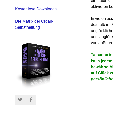
ein natürlic
aktivieren k
Kostenlose Downloads
In vielen as
Die Matrix der Organ-
deshalb im M
Selbstheilung
unglückliche
und Unglück 
von äußere
Tatsache is
ist in jede
bewährte M
auf Glück 
persönlich
Twitter
Facebook