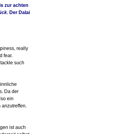
is zur achten
ück
. Der Dalai
iness, really
d fear.
 tackle such
innliche
s. Da der
lso ein
 anzutreffen.
gen ist auch