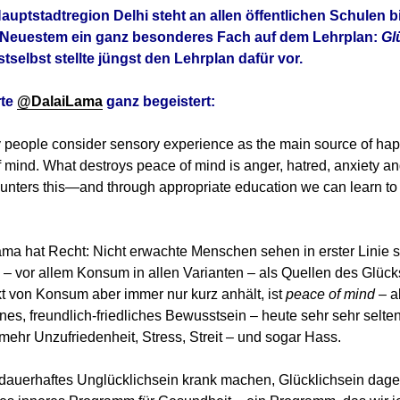
Hauptstadtregion Delhi steht an allen öffentlichen Schulen b
t Neuestem ein ganz besonderes Fach auf dem Lehrplan:
Gl
selbst stellte jüngst den Lehrplan dafür vor.
rte
@DalaiLama
ganz begeistert:
people consider sensory experience as the main source of happ
of mind. What destroys peace of mind is anger, hatred, anxiety an
unters this—and through appropriate education we can learn to
ma hat Recht: Nicht erwachte Menschen sehen in erster Linie s
– vor allem Konsum in allen Varianten – als Quellen des Glück
t von Konsum aber immer nur kurz anhält, ist
peace of mind
– a
es, freundlich-friedliches Bewusstsein – heute sehr sehr selten
ehr Unzufriedenheit, Stress, Streit – und sogar Hass.
dauerhaftes Unglücklichsein krank machen, Glücklichsein dage