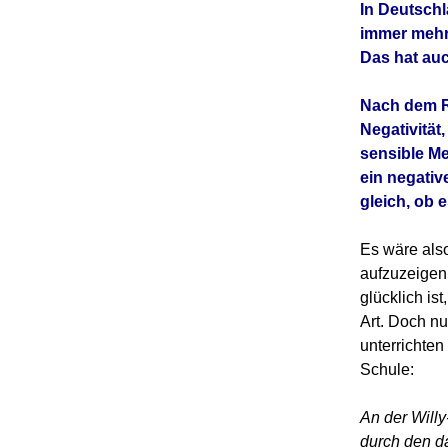
In Deutschl
immer mehr 
Das hat auc
Nach dem Re
Negativität
sensible Me
ein negativ
gleich, ob 
Es wäre also
aufzuzeigen,
glücklich is
Art. Doch n
unterrichte
Schule:
An der Willy
durch den da