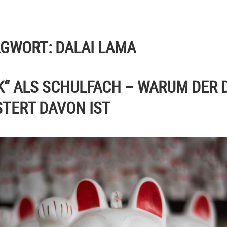
AGWORT:
DALAI LAMA
K“ ALS SCHULFACH – WARUM DER 
STERT DAVON IST