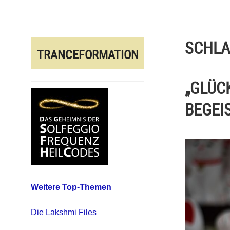
Direkt
zum
Inhalt
SCHL
TRANCEFORMATION
„GLÜC
BEGEI
Weitere Top-Themen
Die Lakshmi Files