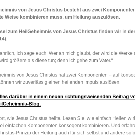
heimnis von Jesus Christus besteht aus zwei Komponenten
e Weise kombinieren muss, um Heilung auszulösen.
el zum HeilGeheimnis von Jesus Christus finden wir in der
14):
ahrlich, ich sage euch: Wer an mich glaubt, der wird die Werke 
 wird größere als diese tun; denn ich gehe zum Vater.“
eimnis von Jesus Christus hat zwei Komponenten – auf konse
können wir zuverlässig einen heilenden Impuls auslösen.
lles darüber in einem neuen richtungsweisenden Beitrag v
eilGeheimnis-Blog.
rt, wie Jesus Christus heilte. Lesen Sie, wie einfach Heilen wirk
wei einfachen Komponenten konseqent kombinieren. Und erfahre
ristus-Prinzip der Heilung auch für sich selbst und andere so