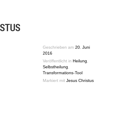
ISTUS
Geschrieben am
20. Juni
2016
Veröffentlicht in
Heilung
,
Selbstheilung
,
Transformations-Tool
Markiert mit
Jesus Christus