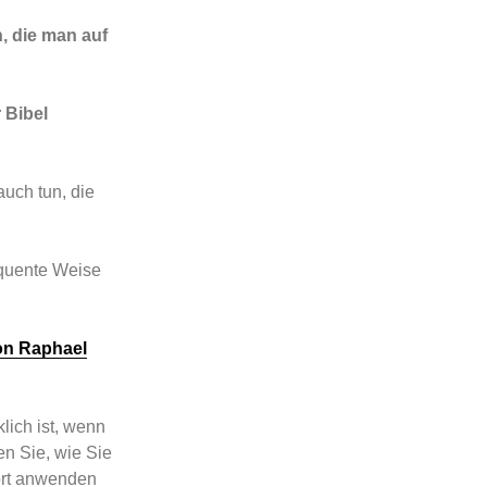
, die man auf
 Bibel
auch tun, die
quente Weise
on Raphael
lich ist, wenn
n Sie, wie Sie
fort anwenden