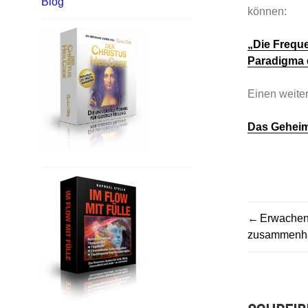
Blog
können:
„Die Freque
Paradigma 
Einen weiter
Das Geheim
BEITR
Erwachen
zusammenh