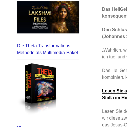
Das HeilGe
konsequent
Den Schlüss
(Johannes 
Die Theta Transformations
„Wahrlich, w
Methode als Multimedia-Paket
ich tue, und
Das HeilGeh
kombiniert, 
Lesen Sie a
Stella im H
Lesen Sie do
wir diese z
das Jesus-Ch