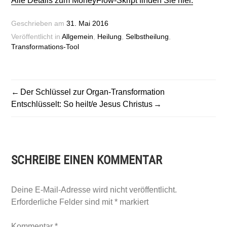
Alle Details zum MoneyFlow-Skript finden Sie hier.
Geschrieben am
31. Mai 2016
Veröffentlicht in
Allgemein
,
Heilung
,
Selbstheilung
,
Transformations-Tool
BEITRAGSNAVIGATION
Der Schlüssel zur Organ-Transformation
Entschlüsselt: So heilt/e Jesus Christus
SCHREIBE EINEN KOMMENTAR
Deine E-Mail-Adresse wird nicht veröffentlicht.
Erforderliche Felder sind mit
*
markiert
Kommentar
*