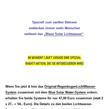
Speziell zum sanften Detoxen
entdecken immer mehr Menschen
weltweit das
„Blaue Solar Lichtwasser“
.
IM MOMENT LÄUFT GERADE EINE SPEZIAL-
RABATT-AKTION, DIE SIE INTERESSIEREN WIRD:
Wenn Sie jetzt & hier das
Original-RegenbogenLichtWasser-
System
zusammen mit dem
Blue Solar Water-System
ordern,
erhalten Sie beide Systeme für nur 47,00
Euro zusammen (statt 2
x 27,- = 54,- Euro). Die
Details zu den beiden Lichtwasser-