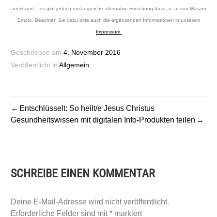
anerkannt – es gibt jedoch umfangreiche alternative Forschung dazu, u. a. von Masaru
Emoto. Beachten Sie dazu bitte auch die ergänzenden Informationen in unserem
Impressum.
Geschrieben am
4. November 2016
Veröffentlicht in
Allgemein
BEITRAGSNAVIGATION
Entschlüsselt: So heilt/e Jesus Christus
Gesundheitswissen mit digitalen Info-Produkten teilen
SCHREIBE EINEN KOMMENTAR
Deine E-Mail-Adresse wird nicht veröffentlicht.
Erforderliche Felder sind mit
*
markiert