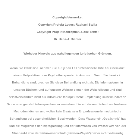
Copyright-Vermerke:
Copyright Projekt-Logos
: Raphael Stella
Copyright Projekt-Konzeption & alle Texte:
Dr. Hans-J. Richter
Wichtiger Hinweis aus naheliegenden juristischen Gründen:
Wenn Sie krank sind, nehmen Sie auf jeden Fall professionelle Hilfe bei einem Arzt,
einem Heilpraktiker oder Psychotherapeuten in Anspruch. Wenn Sie bereits in
Behandlung sind, brechen Sie diese Behandlung nicht ab. Die Informationen in
unseren Büchern und auf unserer Website dienen der Weiterbildung und sind
selbstverständlich nicht als individuelle therapeutische Empfehlung im heilkundlichen
Sinne oder gar als Heilversprechen zu verstehen. Die auf diesen Seiten beschriebenen
Methoden können und wollen kein Ersatz sein für professionelle medizinische
Behandlung bei gesundheitlichen Beschwerden. Dass Wasser ein „Gedächtnis“ hat
und die Möglichkeit der Imprägnierung und der Information von Wasser wird von der
Standard-Lehre der Naturwissenschaft („Newton-Physik“) bisher nicht vollständig