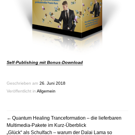
Self-Publishing mit Bonus-Download
Geschrieben am
26. Juni 2018
Veröffentlicht in
Allgemein
BEITRAGSNAVIGATION
Quantum Healing Tranceformation – die lieferbaren
Multimedia-Pakete im Kurz-Überblick
„Glück“ als Schulfach – warum der Dalai Lama so