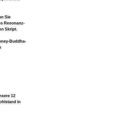
nn Sie
es Resonanz-
n Skript.
Money-Buddha-
n
nsere 12
ohlstand in