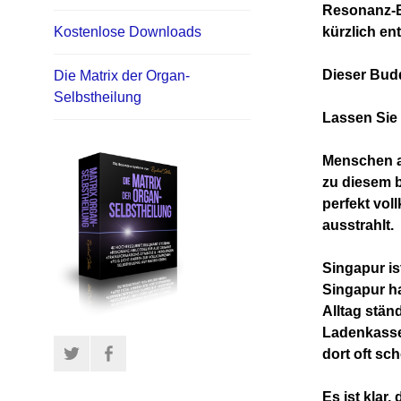
Resonanz-Bi
kürzlich en
Kostenlose Downloads
Dieser Budd
Die Matrix der Organ-
Selbstheilung
Lassen Sie 
Menschen a
zu diesem 
perfekt vol
ausstrahlt.
Singapur is
Singapur ha
Alltag stä
Ladenkasse
Twitter
Facebook
dort oft sc
Es ist kla