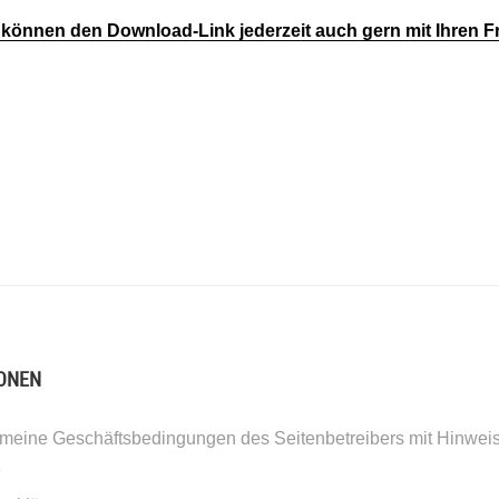
e können den Download-Link jederzeit auch gern mit Ihren 
ONEN
meine Geschäftsbedingungen des Seitenbetreibers mit Hinwei
z