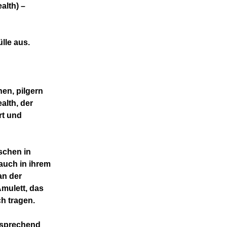
alth) –
lle aus.
en, pilgern
alth, der
rt und
schen in
auch in ihrem
an der
mulett, das
ch tragen.
tsprechend