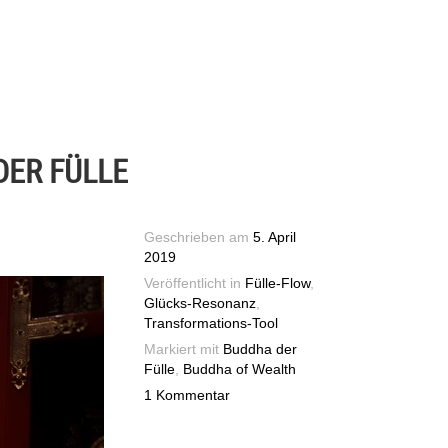
DER FÜLLE
Geschrieben am
5. April
2019
Veröffentlicht in
Fülle-Flow
,
Glücks-Resonanz
,
Transformations-Tool
Markiert mit
Buddha der
Fülle
,
Buddha of Wealth
1 Kommentar