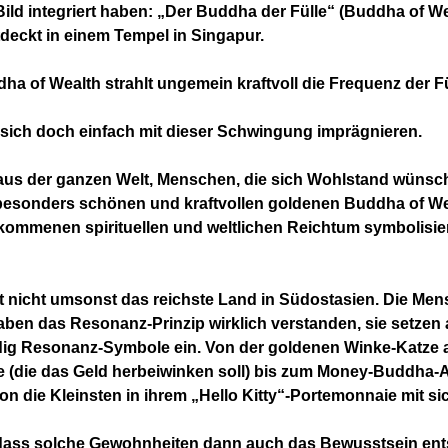
ld integriert haben: „Der Buddha der Fülle“ (Buddha of We
tdeckt in einem Tempel in Singapur.
ha of Wealth strahlt ungemein kraftvoll die Frequenz der Fü
sich doch einfach mit dieser Schwingung imprägnieren.
us der ganzen Welt, Menschen, die sich Wohlstand wünsch
besonders schönen und kraftvollen goldenen Buddha of We
lkommenen spirituellen und weltlichen Reichtum symbolisie
t nicht umsonst das reichste Land in Südostasien. Die Men
ben das Resonanz-Prinzip wirklich verstanden, sie setzen 
ndig Resonanz-Symbole ein. Von der goldenen Winke-Katze 
 (die das Geld herbeiwinken soll) bis zum Money-Buddha-A
hon die Kleinsten in ihrem „Hello Kitty“-Portemonnaie mit si
r, dass solche Gewohnheiten dann auch das Bewusstsein en