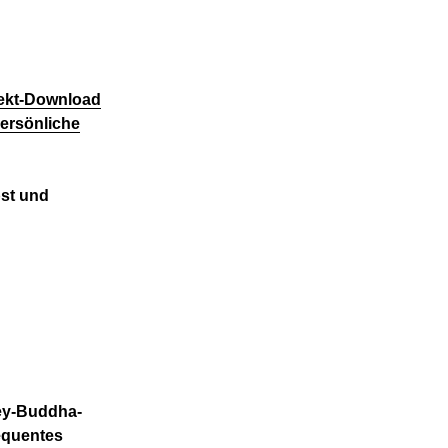
rekt-Download
 persönliche
bst und
ney-Buddha-
requentes