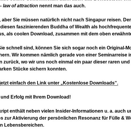
 –
law of attraction
nennt man das auch.
 aber Sie müssen natürlich nicht nach
Singapur reisen. De
iesen faszinierenden Buddha of Wealth als hochfrequent
us,
als coolen Download, zusammen mit dem oben erwähnte
e schnell sind, können Sie sich sogar noch ein Original-
hern. Wir kommen nämlich gerade von einer Seminarreise i
 zurück, wo wir uns noch einmal ein paar dieser raren und
arken Stücke sichern konnten.
jetzt einfach den Link unter „Kostenlose Downloads“.
 und Erfolg mit Ihrem Download!
ipt enthält neben vielen Insider-Informationen u. a. auch u
s zur Aktivierung der persönlichen Resonanz für Fülle & W
len Lebensbereichen.