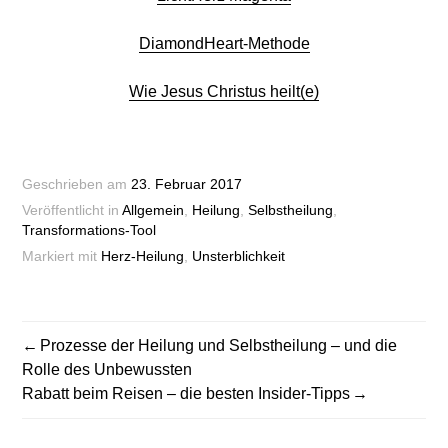
DiamondHeart-Methode
Wie Jesus Christus heilt(e)
Geschrieben am
23. Februar 2017
Veröffentlicht in
Allgemein
,
Heilung
,
Selbstheilung
,
Transformations-Tool
Markiert mit
Herz-Heilung
,
Unsterblichkeit
BEITRAGSNAVIGATION
Prozesse der Heilung und Selbstheilung – und die
Rolle des Unbewussten
Rabatt beim Reisen – die besten Insider-Tipps