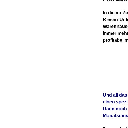
In dieser Z
Riesen-Unte
Warenhäuser
immer mehr
profitabel 
Und all das
einen spezi
Dann noch e
Monatsumsä