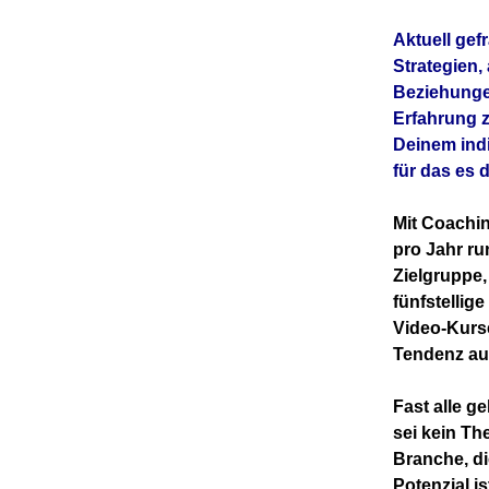
Aktuell gef
Strategien,
Beziehunge
Erfahrung z
Deinem ind
für das es 
Mit Coachi
pro Jahr ru
Zielgruppe,
fünfstellig
Video-Kurse
Tendenz auc
Fast alle g
sei kein Th
Branche, di
Potenzial is