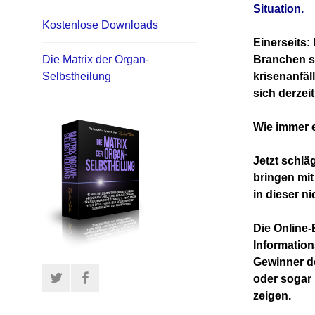
Situation.
Kostenlose Downloads
Einerseits:
Branchen st
Die Matrix der Organ-
krisenanfäl
Selbstheilung
sich derzei
Wie immer e
Jetzt schlä
bringen mi
in dieser n
Die Online-
Information
Gewinner de
Twitter
Facebook
oder sogar 
zeigen.