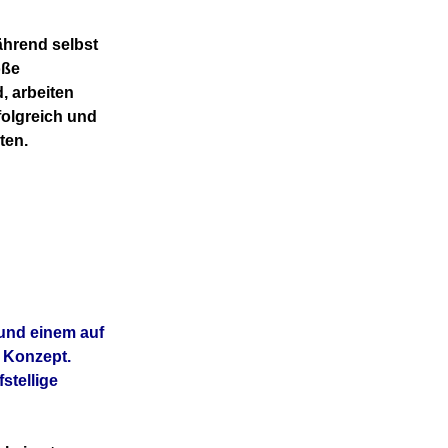
ährend selbst
oße
, arbeiten
olgreich und
ten.
 und einem auf
n Konzept.
stellige