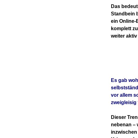
Das bedeute
Standbein b
ein Online-
komplett zu
weiter akti
Es gab wohl
selbstständ
vor allem s
zweigleisig 
Dieser Tren
nebenan – 
inzwischen 