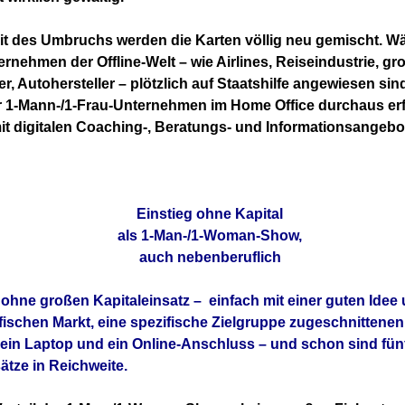
eit des Umbruchs werden die Karten völlig neu gemischt. W
rnehmen der Offline-Welt – wie Airlines, Reiseindustrie, gr
, Autohersteller – plötzlich auf Staatshilfe angewiesen sind
 1-Mann-/1-Frau-Unternehmen im Home Office durchaus erf
mit digitalen Coaching-, Beratungs- und Informationsangebo
Einstieg ohne Kapital
als 1-Man-/1-Woman-Show,
auch nebenberuflich
 ohne großen Kapitaleinsatz – einfach mit einer guten Idee
fischen Markt, eine spezifische Zielgruppe zugeschnittene
in Laptop und ein Online-Anschluss – und schon sind fünf
tze in Reichweite.