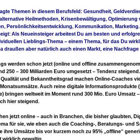
ragte Themen in diesem Berufsfeld: Gesundheit, Geldverdie
 alternative Heilmethoden,
Krisenbewältigung, Optimierung
n, Persönlichkeitsentwicklung, Kommunikation, Marketing.
eigt: Als Neueinsteiger arbeitest Du am besten und erfolgr
ividuellen
Lieblings-Thema – einem Thema, für das Du wirkl
da draußen aber natürlich auch einen Markt, eine Nachfrag
ngs werden schon jetzt (online und offline zusammengenom
nd 250 – 300 Milliarden Euro umgesetzt – Tendenz
steigend.
 Qualität und Bekanntheitsgrad machen Online-Coaches vie
e Monatsumsätze. Auch reine digitale Informationsprodukte 
) bringen weltweit im Moment rund 300 Mio. Euro Umsatz –
h hier steigend.
ehen jetzt online – auch in Branchen, die bisher glaubten, Di
ema für sie, wie eben auch die Coaching-, Beratungs- und 
e ihre Umsätze bis vor kurzem noch zu 95% „offline“ generi
t wirklich gewaltig.