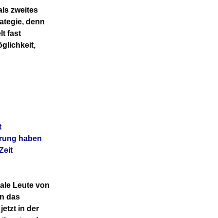
als zweites
ategie, denn
t fast
glichkeit,
t
hrung haben
Zeit
male Leute von
en das
tzt in der