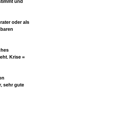
stimmt und
rater oder als
kbaren
ches
ht. Krise =
on
r, sehr gute