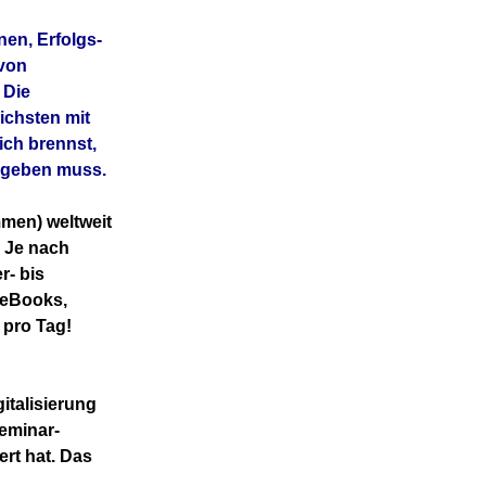
nen, Erfolgs-
 von
 Die
eichsten
mit
ich brennst,
e geben muss.
men) weltweit
 Je nach
r- bis
(eBooks,
 pro Tag!
gitalisierung
Seminar-
ert hat. Das