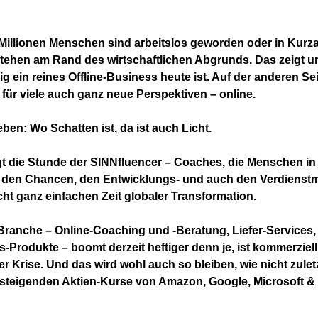
 Millionen Menschen sind arbeitslos geworden oder in Kurza
ehen am Rand des wirtschaftlichen Abgrunds. Das zeigt un
lig ein reines Offline-Business heute ist. Auf der anderen S
t für viele auch ganz neue Perspektiven – online.
ben: Wo Schatten ist, da ist auch Licht.
gt die Stunde der SINNfluencer – Coaches, die Menschen in
t den Chancen, den Entwicklungs- und auch den Verdienstm
icht ganz einfachen Zeit globaler Transformation.
Branche – Online-Coaching und -Beratung, Liefer-Services, 
s-Produkte – boomt derzeit heftiger denn je, ist kommerziell
r Krise. Und das wird wohl auch so bleiben, wie nicht zuletz
steigenden Aktien-Kurse von Amazon, Google, Microsoft & 