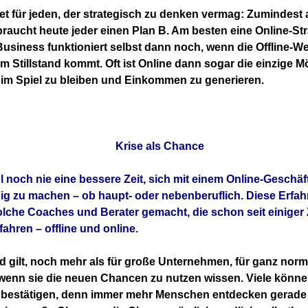
t für jeden, der strategisch zu denken vermag: Zumindest 
raucht heute jeder einen Plan B. Am besten eine Online-Str
Business funktioniert selbst dann noch, wenn die Offline-Wel
m Stillstand kommt. Oft ist Online dann sogar die einzige Mö
v im Spiel zu bleiben und Einkommen zu generieren.
Krise als Chance
 noch nie eine bessere Zeit, sich mit einem Online-Geschäf
ig zu machen – ob haupt- oder nebenberuflich. D
iese Erfa
olche Coaches und Berater gemacht, die schon seit einiger 
fahren – offline und online.
d gilt, noch mehr als für große Unternehmen, für ganz nor
wenn sie die neuen Chancen zu nutzen wissen. Viele könn
bestätigen, denn immer mehr Menschen entdecken gerade je