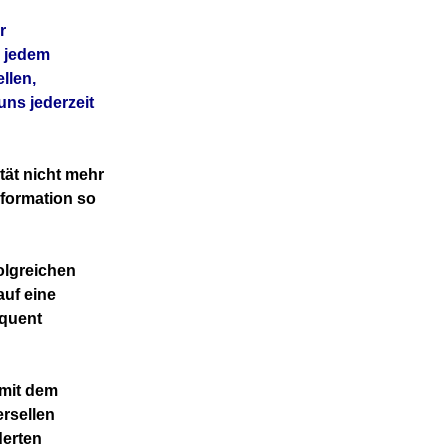
r
n jedem
llen,
ns jederzeit
ät nicht mehr
sformation so
olgreichen
auf eine
equent
 mit dem
ersellen
derten