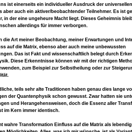
ns ist einerseits ein individueller Ausdruck der universellen
s aber auch ein aktiver/beobachtender Teilnehmer. Es ist g
, in der eine ungeheure Macht liegt. Dieses Geheimnis blei
nschen allerdings für immer verborgen.
n die Art meiner Beobachtung, meiner Erwartungen und Int
uss auf die Matrix, ebenso aber auch meine unbewussten
ungen. Das ist Fakt und wissenschaftlich belegt durch Erke
ik. Diese Erkenntnisse können wir mit der richtigen Meth
nwenden, zum Beispiel zur Selbstheilung oder zur Steigeru
tät.
liche, teils sehr alte Traditionen haben genau dies lange v
en der Quantenphysik schon gewusst. Zwar hatten sie unt
gen und Herangehensweisen, doch die Essenz aller Transf
t im Kern immer identisch.
 wahre Transformation Einfluss auf die Matrix als lebendig
n Möglichkeiten. Alles, was ich mir wünsche, ist als Varian