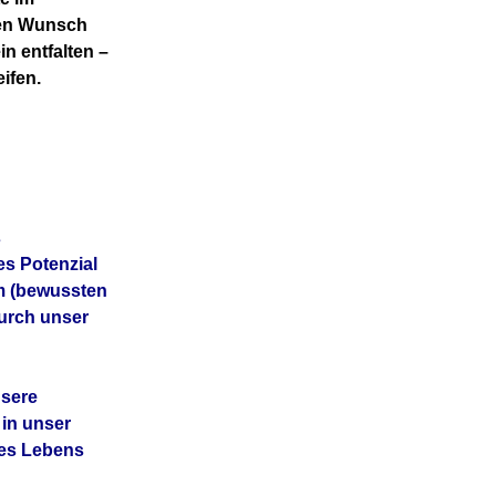
nen Wunsch
n entfalten –
ifen.
s
es Potenzial
em (bewussten
durch unser
nsere
 in unser
res Lebens