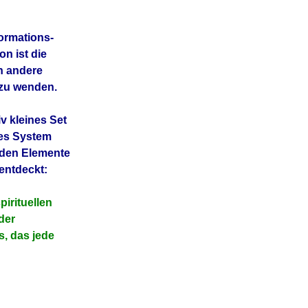
formations-
n ist die
h andere
 zu wenden.
iv kleines Set
tes System
nden Elemente
 entdeckt:
irituellen
der
s, das jede