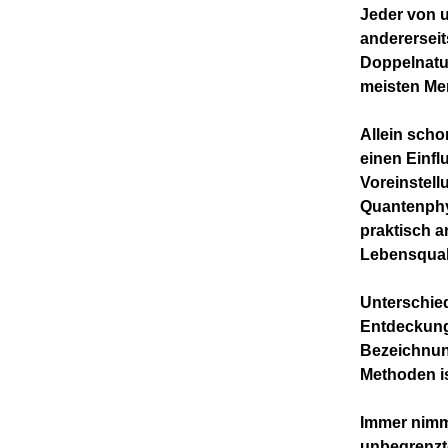
Jeder von u
andererseit
Doppelnatur
meisten Me
Allein scho
einen Einfl
Voreinstell
Quantenphys
praktisch a
Lebensquali
Unterschied
Entdeckung
Bezeichnun
Methoden is
Immer nimmt
unbegrenzte