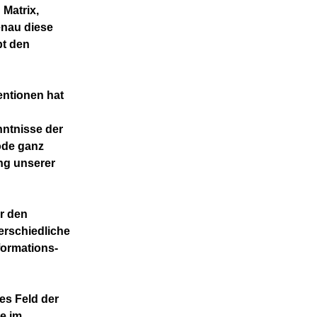
 Matrix,
enau diese
bt den
entionen hat
nntnisse der
ode ganz
ng unserer
or den
erschiedliche
ormations-
es Feld der
te im