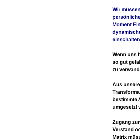
Wir müssen
persönliche
Moment Einf
dynamischen
einschalten
Wenn uns b
so gut gefa
zu verwande
Aus unsere
Transformat
bestimmte 
umgesetzt 
Zugang zum
Verstand od
Matrix müss