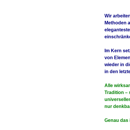
Wir arbeite
Methoden au
eleganteste
einschränk
Im Kern setz
von Element
wieder in d
in den letz
Alle wirksa
Tradition –
universelle
nur denkbar
Genau das i