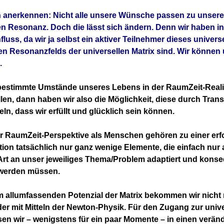
 anerkennen: Nicht alle unsere Wünsche passen zu unsere
n Resonanz. Doch die lässt sich ändern. Denn w
ir haben i
luss, da wir ja selbst ein aktiver Teilnehmer dieses universe
 Resonanzfelds der universellen Matrix sind. Wir können u
.
estimmte Umstände unseres Lebens in der RaumZeit-Realit
llen, dann haben wir also die Möglichkeit, diese durch Tran
ln, dass wir erfüllt und glücklich sein können.
r RaumZeit-Perspektive als Menschen gehören zu einer erf
ion tatsächlich nur ganz wenige Elemente, die einfach nur 
Art an unser jeweiliges Thema/Problem adaptiert und kons
werden müssen.
 allumfassenden Potenzial der Matrix bekommen wir nicht
er mit Mitteln der Newton-Physik. Für den Zugang zur univ
en wir – wenigstens für ein paar Momente – in einen verän